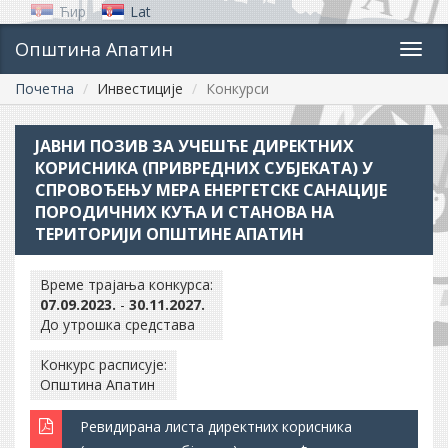
Ћир
Lat
Општина Апатин
Toggl
navig
Почетна
Инвестиције
Конкурси
ЈАВНИ ПОЗИВ ЗА УЧЕШЋЕ ДИРЕКТНИХ
КОРИСНИКА (ПРИВРЕДНИХ СУБЈЕКАТА) У
СПРОВОЂЕЊУ МЕРА ЕНЕРГЕТСКЕ САНАЦИЈЕ
ПОРОДИЧНИХ КУЋА И СТАНОВА НА
ТЕРИТОРИЈИ ОПШТИНЕ АПАТИН
Време трајања конкурса:
07.09.2023.
-
30.11.2027.
До утрошка средстава
Конкурс расписује:
Општина Апатин
Ревидирана листа директних корисника