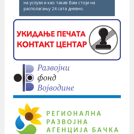
на услузи и као такав Вам стоји на
располагању 24 сата дневно.