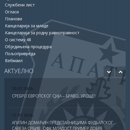
Службени лист
16.06.2026.
Огласи
ОПШТИНА АПАТИН И НСЗ РАСПИСАЛЕ ДВА ЈАВНА
Планови
ПОЗИВА ЗА ПОДРШКУ ЗАПОШЉАВАЊУ
Канцеларија за младе
Канцеларија за родну равноправност
15.06.2026.
О систему 48
ХУМАНОСТ КОЈА СПАШАВА ЖИВОТЕ: УПРИЛИЧЕН
Обједињена процедура
ПРИЈЕМ ЗА ДОБРОВОЉНЕ ДАВАОЦЕ КРВИ
Пољопривреда
Вебмаил
12.06.2026.
ОДОБРЕНО ЈОШ 20 МИЛИОНА ДИНАРА ЗА НАСТАВАК
АКТУЕЛНО
РАДОВА НА БУДУЋЕМ МУЗЕЈУ АПАТИНА
20.07.2026.
СРЕБРО ЕВРОПСКОГ СЈАЈА – БРАВО, УРОШЕ!
17.07.2026.
АПАТИН ДОМАЋИН ПРЕДСТАВНИЦИМА ФУДБАЛСКОГ
САВЕЗА СРБИЈЕ: ОФК МЛАДОСТ ПРИМЕР ДОБРЕ