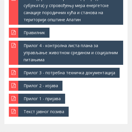
субјеката) у спровођењу мера енергетске
санације породичних кућа и станова на
територији општине Апатин
Правилник
Прилог 4 - контролна листа плана за
управљање животном средином и социјалним
питањима
Прилог 3 - потребна техничка документација
Прилог 2 - изјава
Прилог 1 - пријава
Текст јавног позива