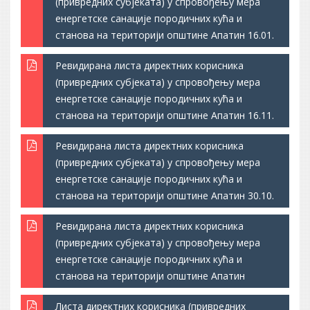
(привредних субјеката) у спровођењу мера
енергетске санације породичних кућа и
станова на територији општине Апатин 16.01.
Ревидирана листа директних корисника
(привредних субјеката) у спровођењу мера
енергетске санације породичних кућа и
станова на територији општине Апатин 16.11.
Ревидирана листа директних корисника
(привредних субјеката) у спровођењу мера
енергетске санације породичних кућа и
станова на територији општине Апатин 30.10.
Ревидирана листа директних корисника
(привредних субјеката) у спровођењу мера
енергетске санације породичних кућа и
станова на територији општине Апатин
Листа директних корисника (привредних