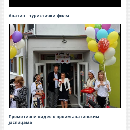
Апатин - туристички филм
Промотивни видео о првим апатинским
јаслицама