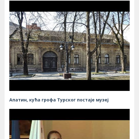
Апатин, кућа грофа Турског постаје музеј