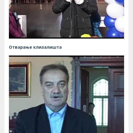
Отварање клизалишта