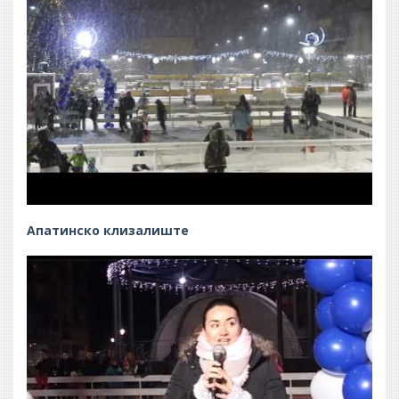
Апатинско клизалиште