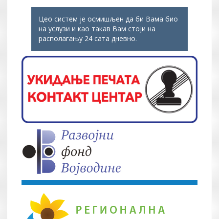
Цео систем је осмишљен да би Вама био
на услузи и као такав Вам стоји на
располагању 24 сата дневно.