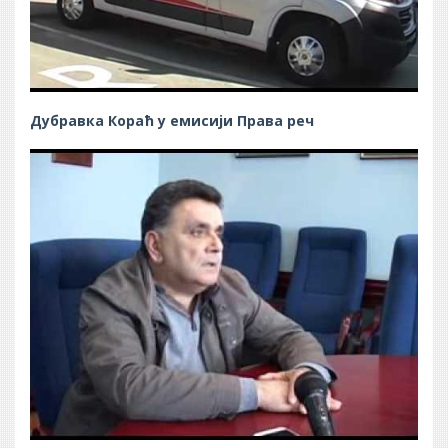
Дубравка Кораћ у емисији Права реч