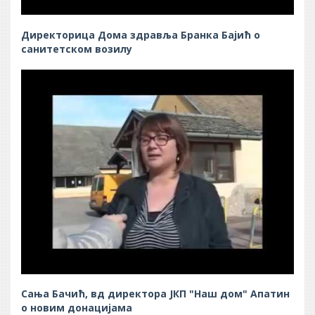
Директорица Дома здравља Бранка Бајић о
санитетском возилу
Сања Бачић, вд директора ЈКП "Наш дом" Апатин
о новим донацијама