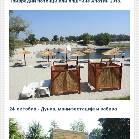
Привредни потенцијали општине Апатин 2018.
24. октобар - Дунав, манифестације и забава