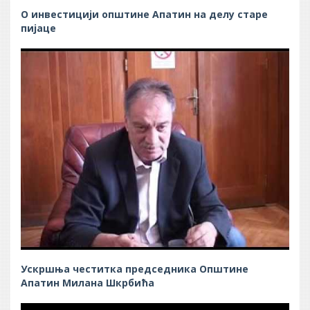
О инвестицији општине Апатин на делу старе
пијаце
Ускршња честитка председника Општине
Апатин Милана Шкрбића