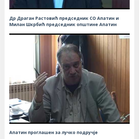
Др Драган Растовић председник СО Апатин и
Милан Шкрбић председник општине Апатин
Апатин проглашен за лучко подручје