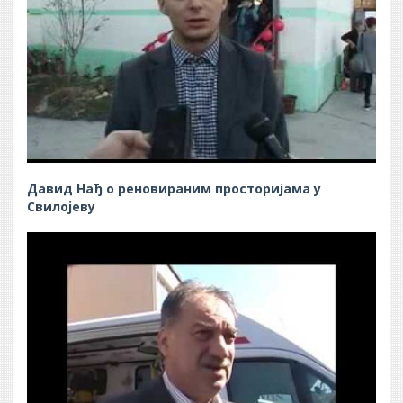
Давид Нађ о реновираним просторијама у
Свилојеву