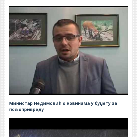
Министар Недимовић о новинама у буџету за
пољопривреду