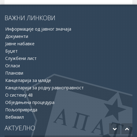
ВАЖНИ ЛИНКОВИ
Информације од јавног значаја
Документи
Јавне набавке
Буџет
Службени лист
16.06.2026.
Огласи
ОПШТИНА АПАТИН И НСЗ РАСПИСАЛЕ ДВА ЈАВНА
Планови
ПОЗИВА ЗА ПОДРШКУ ЗАПОШЉАВАЊУ
Канцеларија за младе
Канцеларија за родну равноправност
15.06.2026.
О систему 48
ХУМАНОСТ КОЈА СПАШАВА ЖИВОТЕ: УПРИЛИЧЕН
Обједињена процедура
ПРИЈЕМ ЗА ДОБРОВОЉНЕ ДАВАОЦЕ КРВИ
Пољопривреда
Вебмаил
12.06.2026.
ОДОБРЕНО ЈОШ 20 МИЛИОНА ДИНАРА ЗА НАСТАВАК
АКТУЕЛНО
РАДОВА НА БУДУЋЕМ МУЗЕЈУ АПАТИНА