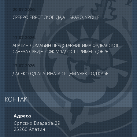
20.07.2026.
СРЕБРО ЕВРОПСКОГ СЈАЈА – БРАВО, УРОШЕ!
17.07.2026.
АПАТИН ДОМАЋИН ПРЕДСТАВНИЦИМА ФУДБАЛСКОГ
САВЕЗА СРБИЈЕ: ОФК МЛАДОСТ ПРИМЕР ДОБРЕ
ПРАКСЕ У ТДС ПРОГРАМУ
13.07.2026.
ДАЛЕКО ОД АПАТИНА, А СРЦЕМ УВЕК КОД КУЋЕ
13.07.2026.
КОНТАКТ
СВЕЧАНО ОБЕЛЕЖЕНА ХРАМОВНА СЛАВА ХРАМА
САБОРА СВЕТИХ АПОСТОЛА У АПАТИНУ
Адреса
10.07.2026.
Српских Владара 29
25260 Апатин
ПОНОС АПАТИНА: НА ДАН НАУКЕ НАГРАЂЕНИ
НАЈУСПЕШНИЈИ УЧЕНИЦИ ОПШТИНЕ