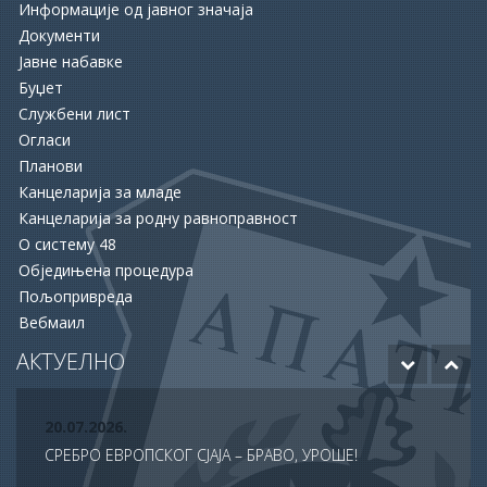
Информације од јавног значаја
Документи
Јавне набавке
Буџет
Службени лист
16.06.2026.
Огласи
ОПШТИНА АПАТИН И НСЗ РАСПИСАЛЕ ДВА ЈАВНА
Планови
ПОЗИВА ЗА ПОДРШКУ ЗАПОШЉАВАЊУ
Канцеларија за младе
Канцеларија за родну равноправност
15.06.2026.
О систему 48
ХУМАНОСТ КОЈА СПАШАВА ЖИВОТЕ: УПРИЛИЧЕН
Обједињена процедура
ПРИЈЕМ ЗА ДОБРОВОЉНЕ ДАВАОЦЕ КРВИ
Пољопривреда
Вебмаил
12.06.2026.
ОДОБРЕНО ЈОШ 20 МИЛИОНА ДИНАРА ЗА НАСТАВАК
АКТУЕЛНО
РАДОВА НА БУДУЋЕМ МУЗЕЈУ АПАТИНА
20.07.2026.
СРЕБРО ЕВРОПСКОГ СЈАЈА – БРАВО, УРОШЕ!