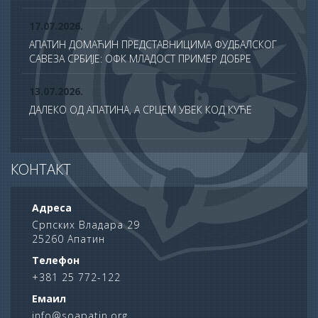
17.07.2026.
АПАТИН ДОМАЋИН ПРЕДСТАВНИЦИМА ФУДБАЛСКОГ
САВЕЗА СРБИЈЕ: ОФК МЛАДОСТ ПРИМЕР ДОБРЕ
ПРАКСЕ У ТДС ПРОГРАМУ
13.07.2026.
ДАЛЕКО ОД АПАТИНА, А СРЦЕМ УВЕК КОД КУЋЕ
13.07.2026.
КОНТАКТ
СВЕЧАНО ОБЕЛЕЖЕНА ХРАМОВНА СЛАВА ХРАМА
САБОРА СВЕТИХ АПОСТОЛА У АПАТИНУ
Адреса
10.07.2026.
Српских Владара 29
25260 Апатин
ПОНОС АПАТИНА: НА ДАН НАУКЕ НАГРАЂЕНИ
НАЈУСПЕШНИЈИ УЧЕНИЦИ ОПШТИНЕ
Телефон
+381 25 772-122
06.07.2026.
Емаил
62. АПАТИНСКЕ РИБАРСКЕ ВЕЧЕРИ ОПРАВДАЛЕ
info@soapatin.org