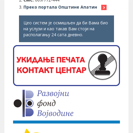
Преко портала Општине Апатин
Цео систем је осмишљен да би Вама био
на услузи и као такав Вам стоји на
располагању 24 сата дневно.