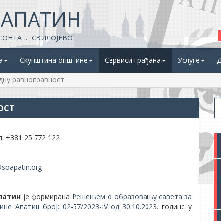
 АПАТИН
СОНТА
СВИЛОЈЕВО
а
Скупштина општине
Сервиси грађана
Услуге
Д
одну равноправност
ОСТ
: +381 25 772 122
@soapatin.org
патин
је формирана
Решењем о образовању савета за
е Апатин број: 02-57/2023-IV од 30.10.2023.
године у