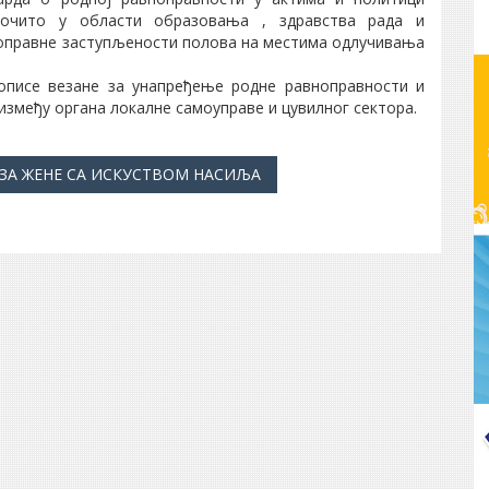
рочито у области образовања , здравства рада и
оправне заступљености полова на местима одлучивања
описе везане за унапређење родне равноправности и
између органа локалне самоуправе и цувилног сектора.
 ЗА ЖЕНЕ СА ИСКУСТВОМ НАСИЉА