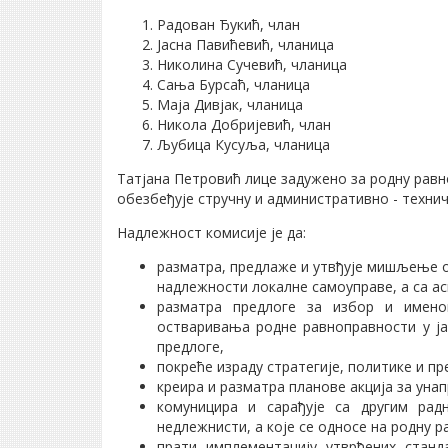
Радован Ђукић, члан
Јасна Павићевић, чланица
Николина Сучевић, чланица
Сања Бурсаћ, чланица
Маја Дивјак, чланица
Никола Добријевић, члан
Љубица Кусуља, чланица
Татјана Петровић лице задужено за родну рав
обезбеђује стручну и административно - технич
Надлежност комисије је да:
разматра, предлаже и утвђује мишљење о
надлежности локалне самоуправе, а са а
разматра предлоге за избор и имено
остваривања родне равноправности у ј
предлоге,
покреће израду стратегије, политике и п
креира и разматра планове акција за ун
комуницира и сарађује са другим ра
недлежнисти, а које се односе на родну 
прати имплементацију утврђених стан