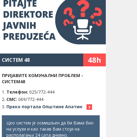
48h
СИСТЕМ 48
ПРИЈАВИТЕ КОМУНАЛНИ ПРОБЛЕМ -
СИСТЕМ48
Телефон:
025/772-444
СМС:
069/772-444
Преко портала Општине Апатин
Цео систем је осмишљен да би Вама био
на услузи и као такав Вам стоји на
располагању 24 сата дневно.