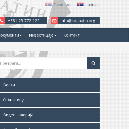
Ћирилица
Latinica
+381 25 772-122
info@soapatin.org
окументи
Инвестиције
Контакт
Вести
О Апатину
Видео галерија