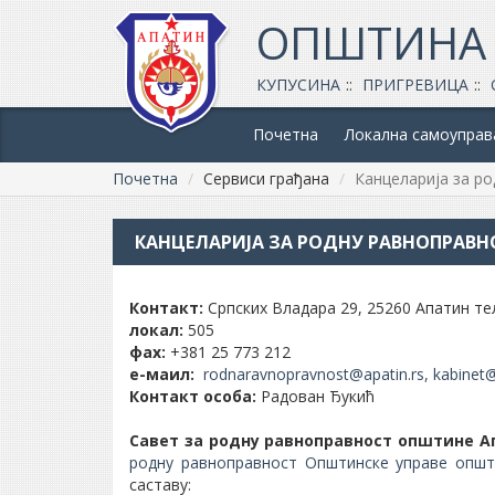
ОПШТИНА
КУПУСИНА
ПРИГРЕВИЦА
Почетна
Локална самоуправ
Почетна
Сервиси грађана
Канцеларија за р
КАНЦЕЛАРИЈА ЗА РОДНУ РАВНОПРАВН
Контакт:
Српских Владара 29, 25260 Апатин тел
локал:
505
фаx:
+381 25 773 212
е-маил:
rodnaravnopravnost@apatin.rs, kabinet
Контакт особа:
Радован Ђукић
Савет за родну равноправност општине А
родну равноправност Општинске управе општин
саставу: