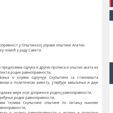
ноправност у Општинској управи општине Апатин
ку помоћ у раду Савета.
 предлозима одлука и других прописа и општих аката из
спекта родне равноправности,
вања о којима одлучује Скупштина са становишта
авном и политичком животу, утврђује мишљење и даје
редлаже мере које доприносе родној равноправности,
апређење родне равноправности,
дним телима Скупштине општине по питању њихове
равноправности,
дарда о родној равноправности у актима и политици