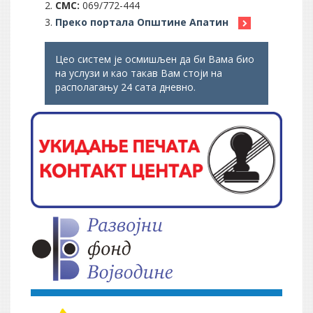
СМС:
069/772-444
Преко портала Општине Апатин
Цео систем је осмишљен да би Вама био
на услузи и као такав Вам стоји на
располагању 24 сата дневно.