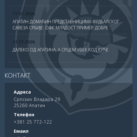
17.07.2026.
АПАТИН ДОМАЋИН ПРЕДСТАВНИЦИМА ФУДБАЛСКОГ
САВЕЗА СРБИЈЕ: ОФК МЛАДОСТ ПРИМЕР ДОБРЕ
ПРАКСЕ У ТДС ПРОГРАМУ
13.07.2026.
ДАЛЕКО ОД АПАТИНА, А СРЦЕМ УВЕК КОД КУЋЕ
13.07.2026.
КОНТАКТ
СВЕЧАНО ОБЕЛЕЖЕНА ХРАМОВНА СЛАВА ХРАМА
САБОРА СВЕТИХ АПОСТОЛА У АПАТИНУ
Адреса
10.07.2026.
Српских Владара 29
25260 Апатин
ПОНОС АПАТИНА: НА ДАН НАУКЕ НАГРАЂЕНИ
НАЈУСПЕШНИЈИ УЧЕНИЦИ ОПШТИНЕ
Телефон
+381 25 772-122
06.07.2026.
Емаил
62. АПАТИНСКЕ РИБАРСКЕ ВЕЧЕРИ ОПРАВДАЛЕ