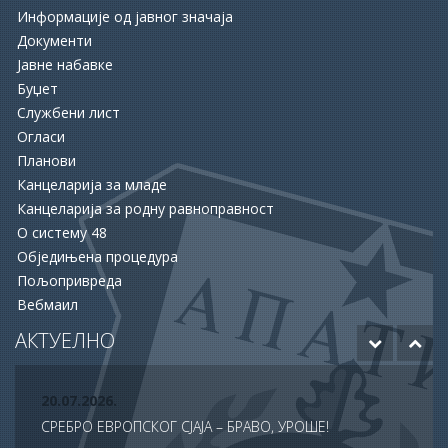
Информације од јавног значаја
Документи
Јавне набавке
Буџет
Службени лист
16.06.2026.
Огласи
ОПШТИНА АПАТИН И НСЗ РАСПИСАЛЕ ДВА ЈАВНА
Планови
ПОЗИВА ЗА ПОДРШКУ ЗАПОШЉАВАЊУ
Канцеларија за младе
Канцеларија за родну равноправност
15.06.2026.
О систему 48
ХУМАНОСТ КОЈА СПАШАВА ЖИВОТЕ: УПРИЛИЧЕН
Обједињена процедура
ПРИЈЕМ ЗА ДОБРОВОЉНЕ ДАВАОЦЕ КРВИ
Пољопривреда
Вебмаил
12.06.2026.
ОДОБРЕНО ЈОШ 20 МИЛИОНА ДИНАРА ЗА НАСТАВАК
АКТУЕЛНО
РАДОВА НА БУДУЋЕМ МУЗЕЈУ АПАТИНА
20.07.2026.
СРЕБРО ЕВРОПСКОГ СЈАЈА – БРАВО, УРОШЕ!