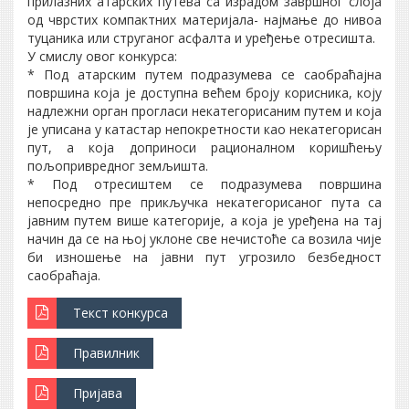
прилазних атарских путева са израдом завршног слоја
од чврстих компактних материјала- најмање до нивоа
туцаника или струганог асфалта и уређење отресишта.
У смислу овог конкурса:
* Под атарским путем подразумева се саобраћајна
површина која је доступна већем броју корисника, коју
надлежни орган прогласи некатегорисаним путем и која
је уписана у катастар непокретности као некатегорисан
пут, а која доприноси рационалном коришћењу
пољопривредног земљишта.
* Под отресиштем се подразумева површина
непосредно пре прикључка некатегорисаног пута са
јавним путем више категорије, а која је уређена на тај
начин да се на њој уклоне све нечистоће са возила чије
би изношење на јавни пут угрозило безбедност
саобраћаја.
Текст конкурса
Правилник
Пријава