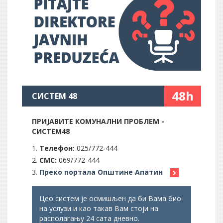
48h
СИСТЕМ 48
ПРИЈАВИТЕ КОМУНАЛНИ ПРОБЛЕМ -
СИСТЕМ48
Телефон:
025/772-444
СМС:
069/772-444
Преко портала Општине Апатин
Цео систем је осмишљен да би Вама био
на услузи и као такав Вам стоји на
располагању 24 сата дневно.