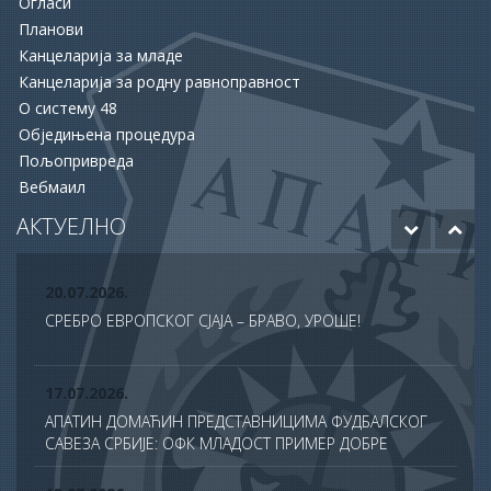
Огласи
ОПШТИНА АПАТИН И НСЗ РАСПИСАЛЕ ДВА ЈАВНА
Планови
ПОЗИВА ЗА ПОДРШКУ ЗАПОШЉАВАЊУ
Канцеларија за младе
Канцеларија за родну равноправност
15.06.2026.
О систему 48
ХУМАНОСТ КОЈА СПАШАВА ЖИВОТЕ: УПРИЛИЧЕН
Обједињена процедура
ПРИЈЕМ ЗА ДОБРОВОЉНЕ ДАВАОЦЕ КРВИ
Пољопривреда
Вебмаил
12.06.2026.
ОДОБРЕНО ЈОШ 20 МИЛИОНА ДИНАРА ЗА НАСТАВАК
АКТУЕЛНО
РАДОВА НА БУДУЋЕМ МУЗЕЈУ АПАТИНА
20.07.2026.
СРЕБРО ЕВРОПСКОГ СЈАЈА – БРАВО, УРОШЕ!
17.07.2026.
АПАТИН ДОМАЋИН ПРЕДСТАВНИЦИМА ФУДБАЛСКОГ
САВЕЗА СРБИЈЕ: ОФК МЛАДОСТ ПРИМЕР ДОБРЕ
ПРАКСЕ У ТДС ПРОГРАМУ