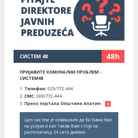
48h
СИСТЕМ 48
ПРИЈАВИТЕ КОМУНАЛНИ ПРОБЛЕМ -
СИСТЕМ48
Телефон:
025/772-444
СМС:
069/772-444
Преко портала Општине Апатин
Цео систем је осмишљен да би Вама био
на услузи и као такав Вам стоји на
располагању 24 сата дневно.