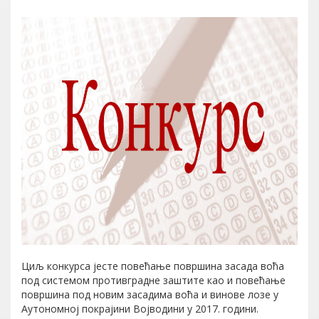
Циљ конкурса јесте повећање површина засада воћа
под системом противградне заштите као и повећање
површина под новим засадима воћа и винове лозе у
Аутономној покрајини Војводини у 2017. години.