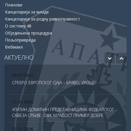
ОПШТИНА АПАТИН И НСЗ РАСПИСАЛЕ ДВА ЈАВНА
Планови
ПОЗИВА ЗА ПОДРШКУ ЗАПОШЉАВАЊУ
Канцеларија за младе
Канцеларија за родну равноправност
15.06.2026.
О систему 48
ХУМАНОСТ КОЈА СПАШАВА ЖИВОТЕ: УПРИЛИЧЕН
Обједињена процедура
ПРИЈЕМ ЗА ДОБРОВОЉНЕ ДАВАОЦЕ КРВИ
Пољопривреда
Вебмаил
12.06.2026.
ОДОБРЕНО ЈОШ 20 МИЛИОНА ДИНАРА ЗА НАСТАВАК
АКТУЕЛНО
РАДОВА НА БУДУЋЕМ МУЗЕЈУ АПАТИНА
20.07.2026.
СРЕБРО ЕВРОПСКОГ СЈАЈА – БРАВО, УРОШЕ!
17.07.2026.
АПАТИН ДОМАЋИН ПРЕДСТАВНИЦИМА ФУДБАЛСКОГ
САВЕЗА СРБИЈЕ: ОФК МЛАДОСТ ПРИМЕР ДОБРЕ
ПРАКСЕ У ТДС ПРОГРАМУ
13.07.2026.