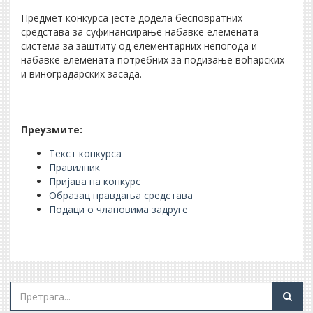
Предмет конкурса јесте додела бесповратних
средстава за суфинансирање набавке елемената
система за заштиту од елементарних непогода и
набавке елемената потребних за подизање воћарских
и виноградарских засада.
Преузмите:
Текст конкурса
Правилник
Пријава на конкурс
Образац правдања средстава
Подаци о члановима задруге