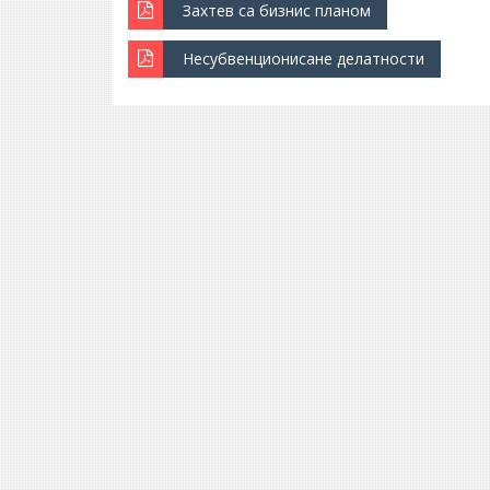
Захтев са бизнис планом
Несубвенционисане делатности