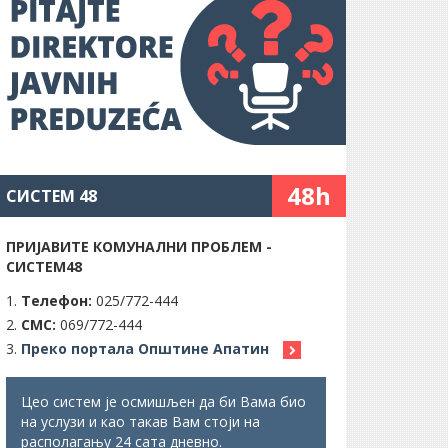
48h
СИСТЕМ 48
ПРИЈАВИТЕ КОМУНАЛНИ ПРОБЛЕМ -
СИСТЕМ48
Телефон:
025/772-444
СМС:
069/772-444
Преко портала Општине Апатин
Цео систем је осмишљен да би Вама био
на услузи и као такав Вам стоји на
располагању 24 сата дневно.