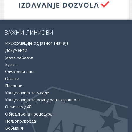
ВАЖНИ ЛИНКОВИ
Информације од јавног значаја
Документи
Јавне набавке
Буџет
Службени лист
16.06.2026.
Огласи
ОПШТИНА АПАТИН И НСЗ РАСПИСАЛЕ ДВА ЈАВНА
Планови
ПОЗИВА ЗА ПОДРШКУ ЗАПОШЉАВАЊУ
Канцеларија за младе
Канцеларија за родну равноправност
15.06.2026.
О систему 48
ХУМАНОСТ КОЈА СПАШАВА ЖИВОТЕ: УПРИЛИЧЕН
Обједињена процедура
ПРИЈЕМ ЗА ДОБРОВОЉНЕ ДАВАОЦЕ КРВИ
Пољопривреда
Вебмаил
12.06.2026.