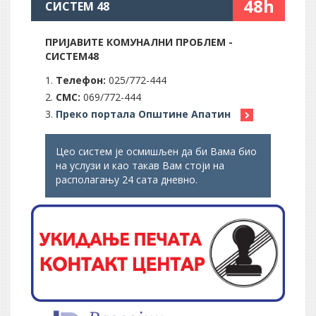
48h
СИСТЕМ 48
ПРИЈАВИТЕ КОМУНАЛНИ ПРОБЛЕМ -
СИСТЕМ48
Телефон:
025/772-444
СМС:
069/772-444
Преко портала Општине Апатин
Цео систем је осмишљен да би Вама био
на услузи и као такав Вам стоји на
располагању 24 сата дневно.