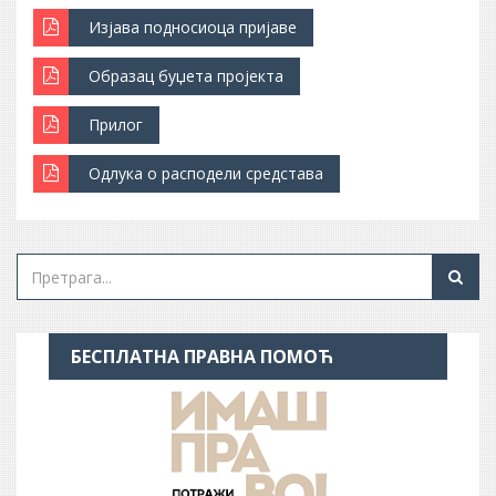
Изјава подносиоца пријаве
Образац буџета пројекта
Прилог
Одлука о расподели средстава
БЕСПЛАТНА ПРАВНА ПОМОЋ