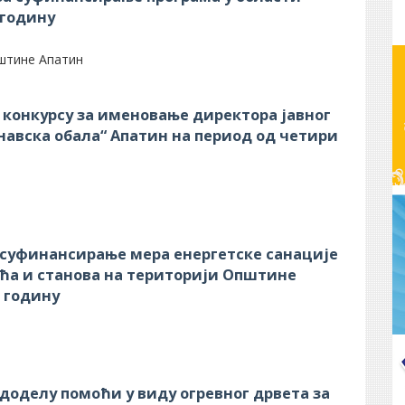
 годину
штине Апатин
м конкурсу за именовање директора јавног
навска обала“ Апатин на период од четири
а суфинансирање мера енергетске санације
ћа и станова на територији Општине
. годину
 доделу помоћи у виду огревног дрвета за