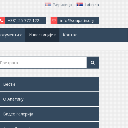
Ћирилица
Latinica
+381 25 772-122
info@soapatin.org
окументи
Инвестиције
Контакт
Вести
О Апатину
Видео галерија