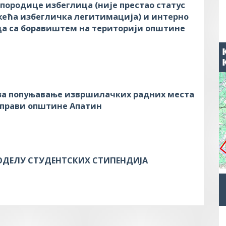
 породице избеглица (није престао статус
ећа избегличка легитимација) и интерно
а са боравиштем на територији општине
 за попуњавање извршилачких радних места
управи општине Апатин
ОДЕЛУ СТУДЕНТСКИХ СТИПЕНДИЈА