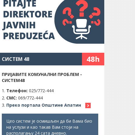
48h
СИСТЕМ 48
ПРИЈАВИТЕ КОМУНАЛНИ ПРОБЛЕМ -
СИСТЕМ48
Телефон:
025/772-444
СМС:
069/772-444
Преко портала Општине Апатин
Цео систем је осмишљен да би Вама био
на услузи и као такав Вам стоји на
располагању 24 сата дневно.