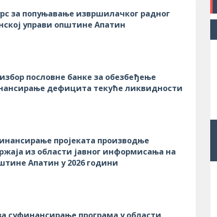
рс за попуњавање извршилачког радног
нској управи општине Апатин
 избор пословне банке за обезбеђење
инансирање дефицита текуће ликвидности
финансирање проjеката производње
ржаја из области jавног информисања на
штине Апатин у 2026 години
 за суфинансирање програма у области