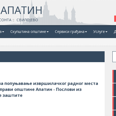
 АПАТИН
СОНТА
СВИЛОЈЕВО
а
Скупштина општине
Сервиси грађана
Услуге
Д
 за попуњавање извршилачког радног места
управи општине Апатин - Послови из
е заштите