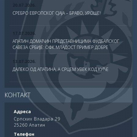
20.07.2026.
СРЕБРО ЕВРОПСКОГ СЈАЈА – БРАВО, УРОШЕ!
17.07.2026.
АПАТИН ДОМАЋИН ПРЕДСТАВНИЦИМА ФУДБАЛСКОГ
САВЕЗА СРБИЈЕ: ОФК МЛАДОСТ ПРИМЕР ДОБРЕ
ПРАКСЕ У ТДС ПРОГРАМУ
13.07.2026.
ДАЛЕКО ОД АПАТИНА, А СРЦЕМ УВЕК КОД КУЋЕ
13.07.2026.
КОНТАКТ
СВЕЧАНО ОБЕЛЕЖЕНА ХРАМОВНА СЛАВА ХРАМА
САБОРА СВЕТИХ АПОСТОЛА У АПАТИНУ
Адреса
10.07.2026.
Српских Владара 29
25260 Апатин
ПОНОС АПАТИНА: НА ДАН НАУКЕ НАГРАЂЕНИ
НАЈУСПЕШНИЈИ УЧЕНИЦИ ОПШТИНЕ
Телефон