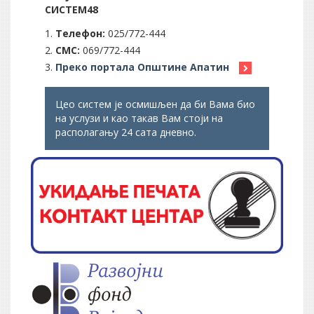
СИСТЕМ48
Телефон:
025/772-444
СМС:
069/772-444
Преко портала Општине Апатин
Цео систем је осмишљен да би Вама био
на услузи и као такав Вам стоји на
располагању 24 сата дневно.