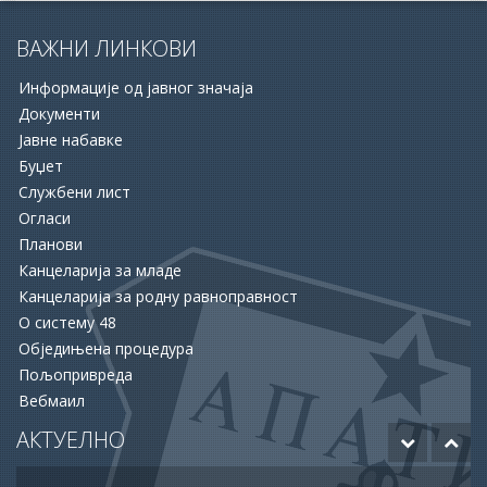
ВАЖНИ ЛИНКОВИ
Информације од јавног значаја
Документи
Јавне набавке
Буџет
Службени лист
16.06.2026.
Огласи
ОПШТИНА АПАТИН И НСЗ РАСПИСАЛЕ ДВА ЈАВНА
Планови
ПОЗИВА ЗА ПОДРШКУ ЗАПОШЉАВАЊУ
Канцеларија за младе
Канцеларија за родну равноправност
15.06.2026.
О систему 48
ХУМАНОСТ КОЈА СПАШАВА ЖИВОТЕ: УПРИЛИЧЕН
Обједињена процедура
ПРИЈЕМ ЗА ДОБРОВОЉНЕ ДАВАОЦЕ КРВИ
Пољопривреда
Вебмаил
12.06.2026.
ОДОБРЕНО ЈОШ 20 МИЛИОНА ДИНАРА ЗА НАСТАВАК
АКТУЕЛНО
РАДОВА НА БУДУЋЕМ МУЗЕЈУ АПАТИНА