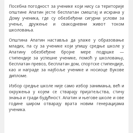
Посебна погодност за ученике који нису са територије
општине Апатин јесте бесплатан смештај и исхрана у
Дому ученика, где су обезбеђени сигурни услови за
учење, дружење и свакодневни живот током
школовања.
Општина Апатин наставља да улаже у образовање
младих, па су за ученике који упишу средње школе у
Апатину обезбеђене бројне мере подршке —
стипендије за успешне ученике, помоћ у школовању,
бесплатан превоз, бесплатан дом, спортске стипендије,
као и награде за најбоље ученике и носиоце Вукове
дипломе.
Избор средње школе није само избор занимања, већ и
окружења у којем се стварају пријатељства, стичу
знања и гради будућност. Апатин и његове школе и ове
године широм отварају врата новим генерацијама
ученика.