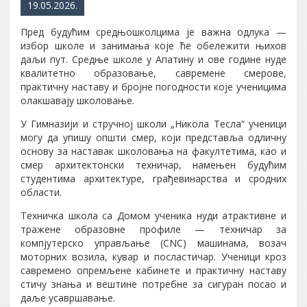
19.05.2026.
Пред будућим средњошколцима је важна одлука —
избор школе и занимања које ће обележити њихов
даљи пут. Средње школе у Апатину и ове године нуде
квалитетно образовање, савремене смерове,
практичну наставу и бројне погодности које ученицима
олакшавају школовање.
У Гимназији и стручној школи „Никола Тесла“ ученици
могу да упишу општи смер, који представља одличну
основу за наставак школовања на факултетима, као и
смер архитектонски техничар, намењен будућим
студентима архитектуре, грађевинарства и сродних
области.
Техничка школа са Домом ученика нуди атрактивне и
тражене образовне профиле — техничар за
компјутерско управљање (CNC) машинама, возач
моторних возила, кувар и посластичар. Ученици кроз
савремено опремљене кабинете и практичну наставу
стичу знања и вештине потребне за сигуран посао и
даље усавршавање.