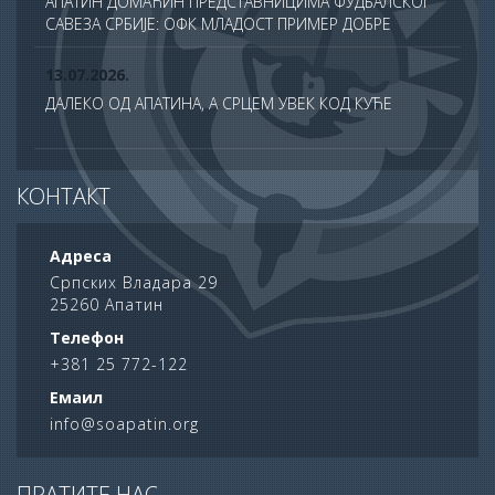
АПАТИН ДОМАЋИН ПРЕДСТАВНИЦИМА ФУДБАЛСКОГ
САВЕЗА СРБИЈЕ: ОФК МЛАДОСТ ПРИМЕР ДОБРЕ
ПРАКСЕ У ТДС ПРОГРАМУ
13.07.2026.
ДАЛЕКО ОД АПАТИНА, А СРЦЕМ УВЕК КОД КУЋЕ
13.07.2026.
КОНТАКТ
СВЕЧАНО ОБЕЛЕЖЕНА ХРАМОВНА СЛАВА ХРАМА
САБОРА СВЕТИХ АПОСТОЛА У АПАТИНУ
Адреса
10.07.2026.
Српских Владара 29
25260 Апатин
ПОНОС АПАТИНА: НА ДАН НАУКЕ НАГРАЂЕНИ
НАЈУСПЕШНИЈИ УЧЕНИЦИ ОПШТИНЕ
Телефон
+381 25 772-122
06.07.2026.
Емаил
62. АПАТИНСКЕ РИБАРСКЕ ВЕЧЕРИ ОПРАВДАЛЕ
info@soapatin.org
РЕПУТАЦИЈУ ЈЕДНЕ ОД НАЈЛЕПШИХ ЛЕТЊИХ
МАНИФЕСТАЦИЈА У СРБИЈИ
30.06.2026.
ПРАТИТЕ НАС