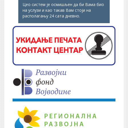
Цео систем је осмишљен да би Вама био
на услузи и као такав Вам стоји на
располагању 24 сата дневно.