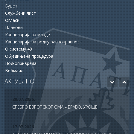
Буџет
Службени лист
16.06.2026.
Огласи
ОПШТИНА АПАТИН И НСЗ РАСПИСАЛЕ ДВА ЈАВНА
Планови
ПОЗИВА ЗА ПОДРШКУ ЗАПОШЉАВАЊУ
Канцеларија за младе
Канцеларија за родну равноправност
15.06.2026.
О систему 48
ХУМАНОСТ КОЈА СПАШАВА ЖИВОТЕ: УПРИЛИЧЕН
Обједињена процедура
ПРИЈЕМ ЗА ДОБРОВОЉНЕ ДАВАОЦЕ КРВИ
Пољопривреда
Вебмаил
12.06.2026.
ОДОБРЕНО ЈОШ 20 МИЛИОНА ДИНАРА ЗА НАСТАВАК
АКТУЕЛНО
РАДОВА НА БУДУЋЕМ МУЗЕЈУ АПАТИНА
20.07.2026.
СРЕБРО ЕВРОПСКОГ СЈАЈА – БРАВО, УРОШЕ!
17.07.2026.