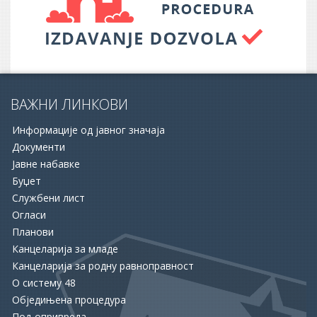
ВАЖНИ ЛИНКОВИ
Информације од јавног значаја
Документи
Јавне набавке
Буџет
Службени лист
16.06.2026.
Огласи
ОПШТИНА АПАТИН И НСЗ РАСПИСАЛЕ ДВА ЈАВНА
Планови
ПОЗИВА ЗА ПОДРШКУ ЗАПОШЉАВАЊУ
Канцеларија за младе
Канцеларија за родну равноправност
15.06.2026.
О систему 48
ХУМАНОСТ КОЈА СПАШАВА ЖИВОТЕ: УПРИЛИЧЕН
Обједињена процедура
ПРИЈЕМ ЗА ДОБРОВОЉНЕ ДАВАОЦЕ КРВИ
Пољопривреда