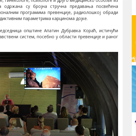
ге, гинекологе, психологе и друго медицинско особље из
а одржана су бројна стручна предавања посвећена
оналним програмима превенције, радиолошкој обради
едиктивним параметрима карцинома дојке.
редседница општине Апатин Дубравка Кораћ, истичући
авствени систем, посебно у области превенције и раног