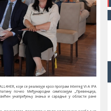
L4HER, који се реализује кроз програм Interreg VI-A IPA
Апатину почео Међународни симпозијум „Превенција,
освећен унапређењу знања и сарадње у области ране