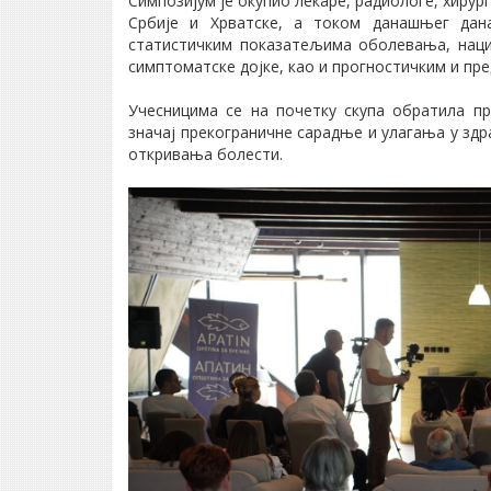
Симпозијум је окупио лекаре, радиологе, хирур
Србије и Хрватске, а током данашњег дан
статистичким показатељима оболевања, наци
симптоматске дојке, као и прогностичким и пр
Учесницима се на почетку скупа обратила п
значај прекограничне сарадње и улагања у здр
откривања болести.