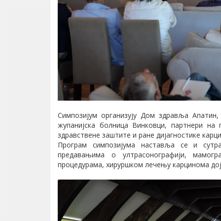
Симпозијум организују Дом здравља Апатин
жупанијска болница Винковци, партнери на 
здравствене заштите и ране дијагностике карци
Програм симпозијума наставља се и сутра
предавањима о ултрасонографији, мамогра
процедурама, хируршком лечењу карцинома дојк