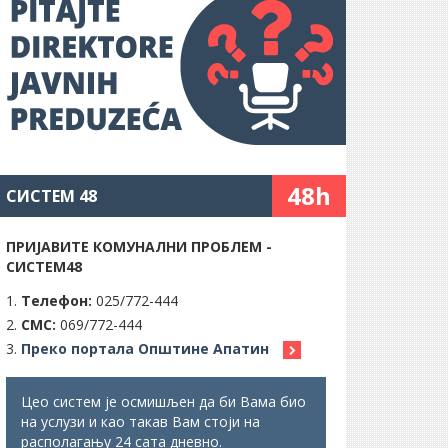
48h
СИСТЕМ 48
ПРИЈАВИТЕ КОМУНАЛНИ ПРОБЛЕМ -
СИСТЕМ48
Телефон:
025/772-444
СМС:
069/772-444
Преко портала Општине Апатин
Цео систем је осмишљен да би Вама био
на услузи и као такав Вам стоји на
располагању 24 сата дневно.