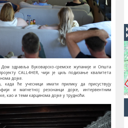
, Дом здравља Вуковарско-сремске жупаније и Општа
пројекту CALL4HER, чији је циљ подизање квалитета
нома дојке.
, када ће учесници имати прилику да присуствују
фији и магнетној резонанци дојке, интервентним
е, као и теми карцинома дојке у трудноћи.