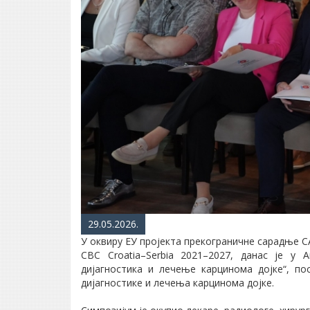
29.05.2026.
У оквиру ЕУ пројекта прекограничне сарадње CAL
CBC Croatia–Serbia 2021–2027, данас је у 
дијагностика и лечење карцинома дојке“, п
дијагностике и лечења карцинома дојке.