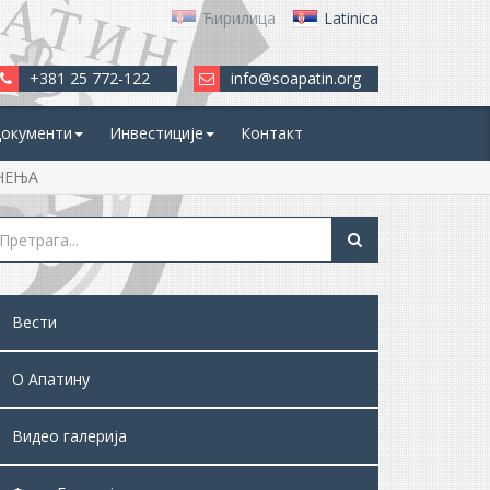
Ћирилица
Latinica
+381 25 772-122
info@soapatin.org
окументи
Инвестиције
Контакт
ЧЕЊА
Вести
О Апатину
Видео галерија