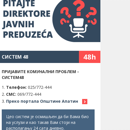
48h
СИСТЕМ 48
ПРИЈАВИТЕ КОМУНАЛНИ ПРОБЛЕМ -
СИСТЕМ48
Телефон:
025/772-444
СМС:
069/772-444
Преко портала Општине Апатин
Цео систем је осмишљен да би Вама био
на услузи и као такав Вам стоји на
располагању 24 сата дневно.