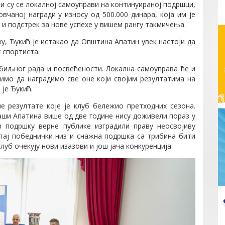
и су се локалној самоуправи на континуираној подршци,
вчаној награди у износу од 500.000 динара, која им је
и подстрек за нове успехе у вишем рангу такмичења.
у, Ђукић је истакао да Општина Апатин увек настоји да
 спортиста.
збиљног рада и посвећености. Локална самоуправа ће и
лимо да наградимо све оне који својим резултатима на
је Ђукић.
е резултате које је клуб бележио претходних сезона.
ши Апатина више од две године нису доживели пораз у
уз подршку верне публике изградили праву неосвојиву
 тај победнички низ и снажна подршка са трибина бити
луб очекују нови изазови и још јача конкуренција.