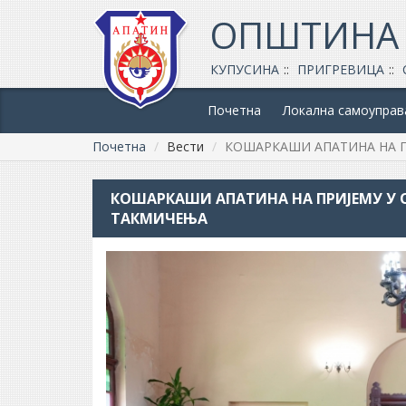
ОПШТИНА
КУПУСИНА
ПРИГРЕВИЦА
Почетна
Локална самоуправ
Почетна
Вести
КОШАРКАШИ АПАТИНА НА 
КОШАРКАШИ АПАТИНА НА ПРИЈЕМУ У
ТАКМИЧЕЊА