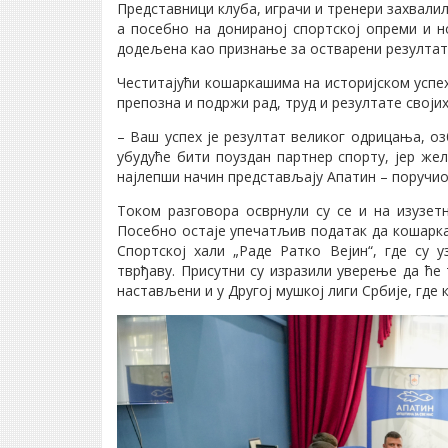
Представници клуба, играчи и тренери захвалил
а посебно на донираној спортској опреми и но
додељена као признање за остварени резултат 
Честитајући кошаркашима на историјском успех
препозна и подржи рад, труд и резултате својих
– Ваш успех је резултат великог одрицања, о
убудуће бити поуздан партнер спорту, јер же
најлепши начин представљају Апатин – поручио 
Током разговора осврнули су се и на изузетн
Посебно остаје упечатљив податак да кошарка
Спортској хали „Раде Ратко Вејин“, где су 
тврђаву. Присутни су изразили уверење да ће
настављени и у Другoj мушкој лиги Србије, где к