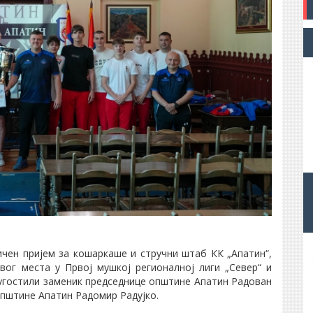
ичен пријем за кошаркаше и стручни штаб КК „Апатин“,
вог места у Првој мушкој регионалној лиги „Север“ и
у угостили заменик председнице општине Апатин Радован
општине Апатин Радомир Радујко.