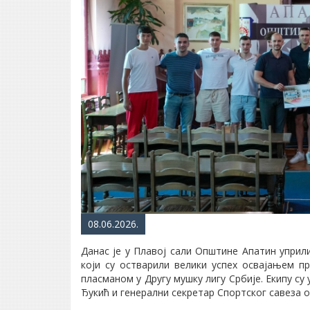
08.06.2026.
Данас је у Плавој сали Општине Апатин уприл
који су остварили велики успех освајањем пр
пласманом у Другу мушку лигу Србије. Екипу с
Ђукић и генерални секретар Спортског савеза 