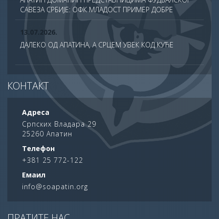
САВЕЗА СРБИЈЕ: ОФК МЛАДОСТ ПРИМЕР ДОБРЕ
ПРАКСЕ У ТДС ПРОГРАМУ
13.07.2026.
ДАЛЕКО ОД АПАТИНА, А СРЦЕМ УВЕК КОД КУЋЕ
13.07.2026.
КОНТАКТ
СВЕЧАНО ОБЕЛЕЖЕНА ХРАМОВНА СЛАВА ХРАМА
САБОРА СВЕТИХ АПОСТОЛА У АПАТИНУ
Адреса
10.07.2026.
Српских Владара 29
25260 Апатин
ПОНОС АПАТИНА: НА ДАН НАУКЕ НАГРАЂЕНИ
НАЈУСПЕШНИЈИ УЧЕНИЦИ ОПШТИНЕ
Телефон
+381 25 772-122
06.07.2026.
Емаил
62. АПАТИНСКЕ РИБАРСКЕ ВЕЧЕРИ ОПРАВДАЛЕ
info@soapatin.org
РЕПУТАЦИЈУ ЈЕДНЕ ОД НАЈЛЕПШИХ ЛЕТЊИХ
МАНИФЕСТАЦИЈА У СРБИЈИ
30.06.2026.
ПРАТИТЕ НАС