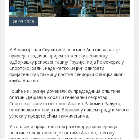
26.05.2026.
У Великој сали Скупштине општине Апатин данас је
приређен срдачан пријем за женску сениорску
одбојкашку репрезентацију Грузије, која ће вечерас у
Спортској хали „Раде Ратко Вејин“ одиграти
пријатељску утакмицу против сениорки Одбојкашког
клуба Апатин.
Гошће из Грузије дочекали су председница општине
Апатин Дубравка Кораћ и генерални секретар
Спортског савеза општине Апатин Радомир Радујко,
пожелевши им пријатан боравак у нашем граду и много
успеха у предстојећим такмичењима.
У топлом и пријатељском разговору, председница
општине представила је гостима Апатин, његову
историју, архитектуру и дух града, као и саму зграду