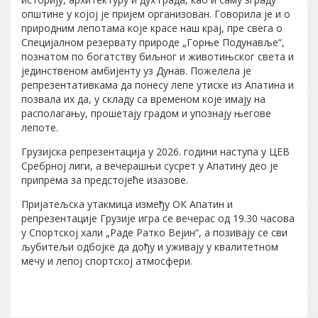
општине у којој је пријем организован. Говорила је и о
природним лепотама које красе наш крај, пре свега о
Специјалном резервату природе „Горње Подунавље“,
познатом по богатству биљног и животињског света и
јединственом амбијенту уз Дунав. Пожелела је
репрезентативкама да понесу лепе утиске из Апатина и
позвала их да, у складу са временом које имају на
располагању, прошетају градом и упознају његове
лепоте.
Грузијска репрезентација у 2026. години наступа у ЦЕВ
Сребрној лиги, а вечерашњи сусрет у Апатину део је
припрема за предстојеће изазове.
Пријатељска утакмица између ОК Апатин и
репрезентације Грузије игра се вечерас од 19.30 часова
у Спортској хали „Раде Ратко Вејин“, а позивају се сви
љубитељи одбојке да дођу и уживају у квалитетном
мечу и лепој спортској атмосфери.