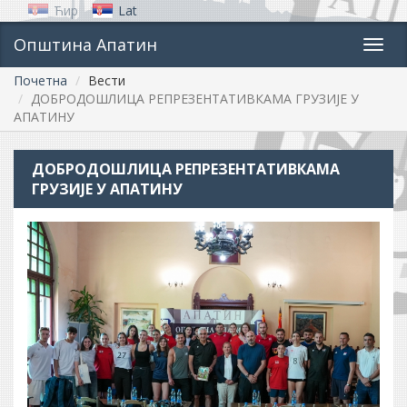
Ћир
Lat
Општина Апатин
Toggl
navig
Почетна
Вести
ДОБРОДОШЛИЦА РЕПРЕЗЕНТАТИВКАМА ГРУЗИЈЕ У
АПАТИНУ
ДОБРОДОШЛИЦА РЕПРЕЗЕНТАТИВКАМА
ГРУЗИЈЕ У АПАТИНУ