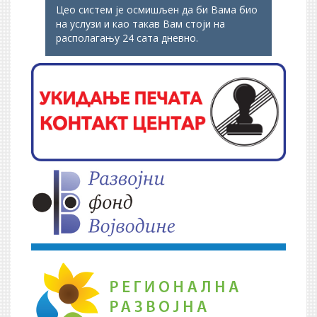
Цео систем је осмишљен да би Вама био
на услузи и као такав Вам стоји на
располагању 24 сата дневно.