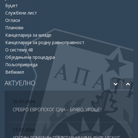
Буџет
Службени лист
16.06.2026.
Огласи
ОПШТИНА АПАТИН И НСЗ РАСПИСАЛЕ ДВА ЈАВНА
Планови
ПОЗИВА ЗА ПОДРШКУ ЗАПОШЉАВАЊУ
Канцеларија за младе
Канцеларија за родну равноправност
15.06.2026.
О систему 48
ХУМАНОСТ КОЈА СПАШАВА ЖИВОТЕ: УПРИЛИЧЕН
Обједињена процедура
ПРИЈЕМ ЗА ДОБРОВОЉНЕ ДАВАОЦЕ КРВИ
Пољопривреда
Вебмаил
12.06.2026.
ОДОБРЕНО ЈОШ 20 МИЛИОНА ДИНАРА ЗА НАСТАВАК
АКТУЕЛНО
РАДОВА НА БУДУЋЕМ МУЗЕЈУ АПАТИНА
20.07.2026.
СРЕБРО ЕВРОПСКОГ СЈАЈА – БРАВО, УРОШЕ!
17.07.2026.
АПАТИН ДОМАЋИН ПРЕДСТАВНИЦИМА ФУДБАЛСКОГ