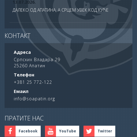
13.07.2026.
ДАЛЕКО ОД АПАТИНА, А СРЦЕМ УВЕК КОД КУЋЕ
13.07.2026.
КОНТАКТ
СВЕЧАНО ОБЕЛЕЖЕНА ХРАМОВНА СЛАВА ХРАМА
САБОРА СВЕТИХ АПОСТОЛА У АПАТИНУ
Адреса
10.07.2026.
Српских Владара 29
25260 Апатин
ПОНОС АПАТИНА: НА ДАН НАУКЕ НАГРАЂЕНИ
НАЈУСПЕШНИЈИ УЧЕНИЦИ ОПШТИНЕ
Телефон
+381 25 772-122
06.07.2026.
Емаил
62. АПАТИНСКЕ РИБАРСКЕ ВЕЧЕРИ ОПРАВДАЛЕ
info@soapatin.org
РЕПУТАЦИЈУ ЈЕДНЕ ОД НАЈЛЕПШИХ ЛЕТЊИХ
МАНИФЕСТАЦИЈА У СРБИЈИ
30.06.2026.
ПРАТИТЕ НАС
ПЕТ ЕЛЕМЕНАТА НА ЈЕДНОЈ ПЛАЖИ: ВОДА, ВАТРА,
ЗЕМЉА, ВАЗДУХ... И ЉУБАВ
Facebook
YouTube
Twitter