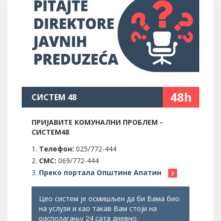
48h
СИСТЕМ 48
ПРИЈАВИТЕ КОМУНАЛНИ ПРОБЛЕМ -
СИСТЕМ48
Телефон:
025/772-444
СМС:
069/772-444
Преко портала Општине Апатин
Цео систем је осмишљен да би Вама био
на услузи и као такав Вам стоји на
располагању 24 сата дневно.