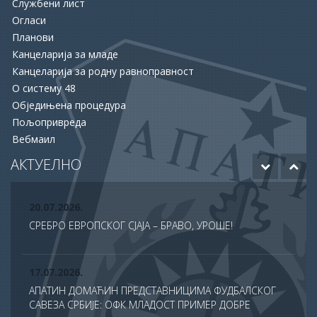
Службени лист
16.06.2026.
Огласи
ОПШТИНА АПАТИН И НСЗ РАСПИСАЛЕ ДВА ЈАВНА
Планови
ПОЗИВА ЗА ПОДРШКУ ЗАПОШЉАВАЊУ
Канцеларија за младе
Канцеларија за родну равноправност
15.06.2026.
О систему 48
ХУМАНОСТ КОЈА СПАШАВА ЖИВОТЕ: УПРИЛИЧЕН
Обједињена процедура
ПРИЈЕМ ЗА ДОБРОВОЉНЕ ДАВАОЦЕ КРВИ
Пољопривреда
Вебмаил
12.06.2026.
ОДОБРЕНО ЈОШ 20 МИЛИОНА ДИНАРА ЗА НАСТАВАК
АКТУЕЛНО
РАДОВА НА БУДУЋЕМ МУЗЕЈУ АПАТИНА
20.07.2026.
СРЕБРО ЕВРОПСКОГ СЈАЈА – БРАВО, УРОШЕ!
17.07.2026.
АПАТИН ДОМАЋИН ПРЕДСТАВНИЦИМА ФУДБАЛСКОГ
САВЕЗА СРБИЈЕ: ОФК МЛАДОСТ ПРИМЕР ДОБРЕ