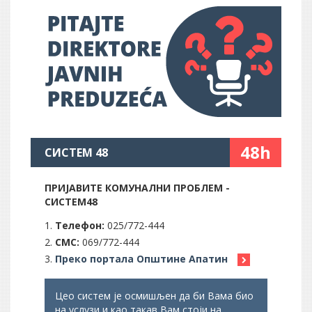
48h
СИСТЕМ 48
ПРИЈАВИТЕ КОМУНАЛНИ ПРОБЛЕМ -
СИСТЕМ48
Телефон:
025/772-444
СМС:
069/772-444
Преко портала Општине Апатин
Цео систем је осмишљен да би Вама био
на услузи и као такав Вам стоји на