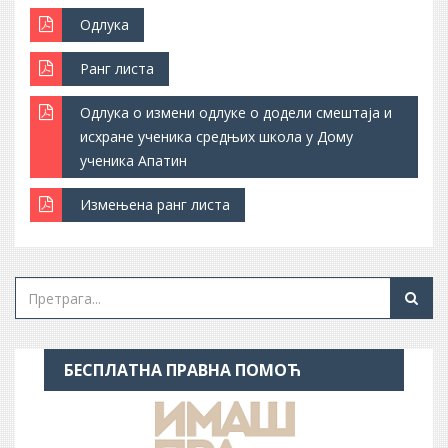
Одлука
Ранг листа
Одлука о измени одлуке о додели смештаја и
исхране ученика средњих школа у Дому
ученика Апатин
Измењена ранг листа
БЕСПЛАТНА ПРАВНА ПОМОЋ