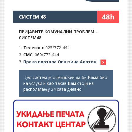
48h
СИСТЕМ 48
ПРИЈАВИТЕ КОМУНАЛНИ ПРОБЛЕМ -
СИСТЕМ48
Телефон:
025/772-444
СМС:
069/772-444
Преко портала Општине Апатин
Цео систем је осмишљен да би Вама био
на услузи и као такав Вам стоји на
располагању 24 сата дневно.