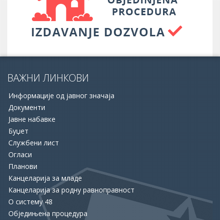
ВАЖНИ ЛИНКОВИ
Информације од јавног значаја
Документи
Јавне набавке
Буџет
Службени лист
16.06.2026.
Огласи
ОПШТИНА АПАТИН И НСЗ РАСПИСАЛЕ ДВА ЈАВНА
Планови
ПОЗИВА ЗА ПОДРШКУ ЗАПОШЉАВАЊУ
Канцеларија за младе
Канцеларија за родну равноправност
15.06.2026.
О систему 48
ХУМАНОСТ КОЈА СПАШАВА ЖИВОТЕ: УПРИЛИЧЕН
Обједињена процедура
ПРИЈЕМ ЗА ДОБРОВОЉНЕ ДАВАОЦЕ КРВИ