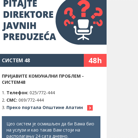
48h
СИСТЕМ 48
ПРИЈАВИТЕ КОМУНАЛНИ ПРОБЛЕМ -
СИСТЕМ48
Телефон:
025/772-444
СМС:
069/772-444
Преко портала Општине Апатин
Цео систем је осмишљен да би Вама био
на услузи и као такав Вам стоји на
располагању 24 сата дневно.