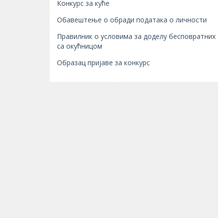
Конкурс за куће
Oбавештење о обради података о личности
Правилник о условима за доделу бесповратних 
са окућницом
Oбразац пријаве за конкурс