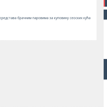
средстава брачним паровима за куповину сеоских кућа