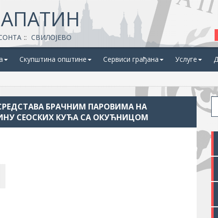
 АПАТИН
СОНТА
СВИЛОЈЕВО
а
Скупштина општине
Сервиси грађана
Услуге
Д
СРЕДСТАВА БРАЧНИМ ПАРОВИМА НА
ВИНУ СЕОСКИХ КУЋА СА ОКУЋНИЦОМ
е