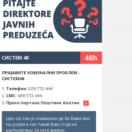
48h
СИСТЕМ 48
ПРИЈАВИТЕ КОМУНАЛНИ ПРОБЛЕМ -
СИСТЕМ48
Телефон:
025/772-444
СМС:
069/772-444
Преко портала Општине Апатин
Цео систем је осмишљен да би Вама био
на услузи и као такав Вам стоји на
располагању 24 сата дневно.