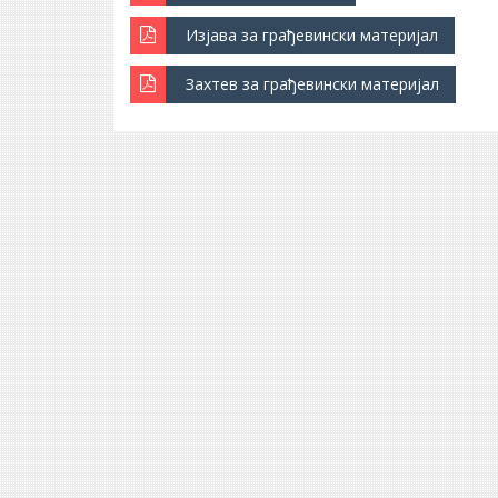
Изјава за грађевински материјал
Захтев за грађевински материјал