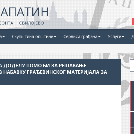
 АПАТИН
СОНТА
СВИЛОЈЕВО
а
Скупштина општине
Сервиси грађана
Услуге
Д
ЗА ДОДЕЛУ ПОМОЋИ ЗА РЕШАВАЊЕ
З НАБАВКУ ГРАЂЕВИНСКОГ МАТЕРИЈАЛА ЗА