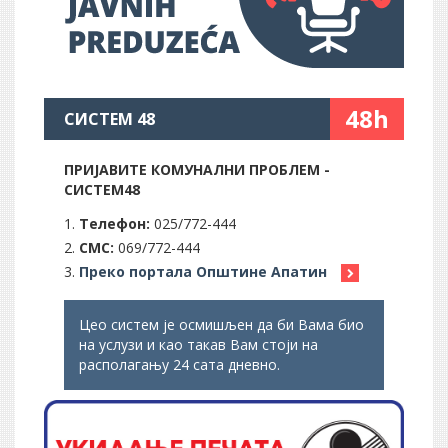
48h
СИСТЕМ 48
ПРИЈАВИТЕ КОМУНАЛНИ ПРОБЛЕМ -
СИСТЕМ48
Телефон:
025/772-444
СМС:
069/772-444
Преко портала Општине Апатин
Цео систем је осмишљен да би Вама био
на услузи и као такав Вам стоји на
располагању 24 сата дневно.