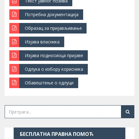
Текст јавног позива
Потребна документација
Образац за пријављивање
Изјава власника
Изјава подносиоца пријаве
Одлука о избору корисника
Обавештење о одлуци
БЕСПЛАТНА ПРАВНА ПОМОЋ