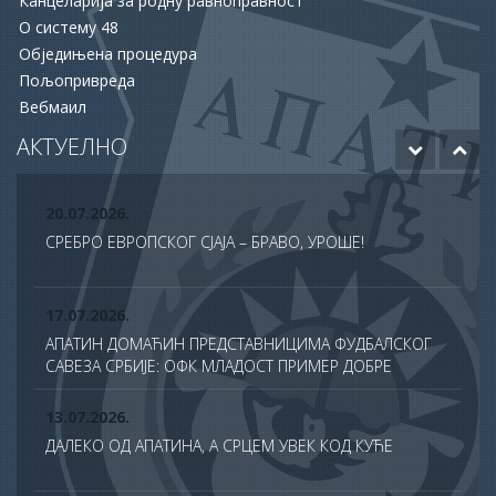
Канцеларија за родну равноправност
15.06.2026.
О систему 48
ХУМАНОСТ КОЈА СПАШАВА ЖИВОТЕ: УПРИЛИЧЕН
Обједињена процедура
ПРИЈЕМ ЗА ДОБРОВОЉНЕ ДАВАОЦЕ КРВИ
Пољопривреда
Вебмаил
12.06.2026.
ОДОБРЕНО ЈОШ 20 МИЛИОНА ДИНАРА ЗА НАСТАВАК
АКТУЕЛНО
РАДОВА НА БУДУЋЕМ МУЗЕЈУ АПАТИНА
20.07.2026.
СРЕБРО ЕВРОПСКОГ СЈАЈА – БРАВО, УРОШЕ!
17.07.2026.
АПАТИН ДОМАЋИН ПРЕДСТАВНИЦИМА ФУДБАЛСКОГ
САВЕЗА СРБИЈЕ: ОФК МЛАДОСТ ПРИМЕР ДОБРЕ
ПРАКСЕ У ТДС ПРОГРАМУ
13.07.2026.
ДАЛЕКО ОД АПАТИНА, А СРЦЕМ УВЕК КОД КУЋЕ