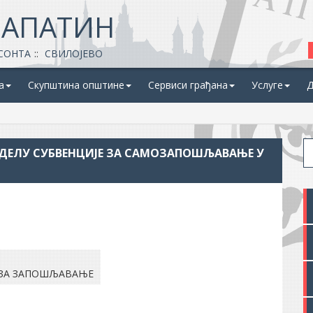
 АПАТИН
СОНТА
СВИЛОЈЕВО
а
Скупштина општине
Сервиси грађана
Услуге
Д
ДЕЛУ СУБВЕНЦИЈЕ ЗА САМОЗАПОШЉАВАЊЕ У
 ЗА ЗАПОШЉАВАЊЕ