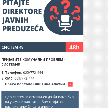
48h
СИСТЕМ 48
ПРИЈАВИТЕ КОМУНАЛНИ ПРОБЛЕМ -
СИСТЕМ48
Телефон:
025/772-444
СМС:
069/772-444
Преко портала Општине Апатин
Цео систем је осмишљен да би Вама био
на услузи и као такав Вам стоји на
располагању 24 сата дневно.