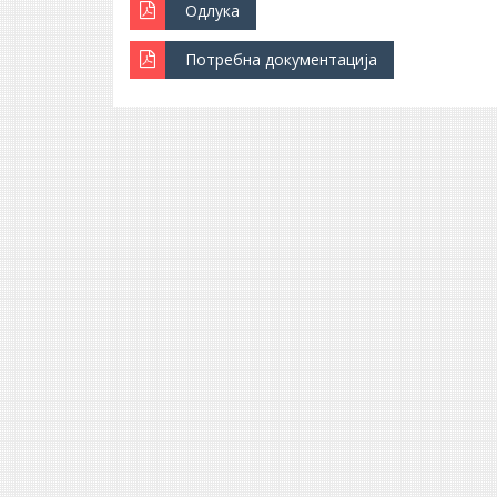
Одлука
Потребна документација