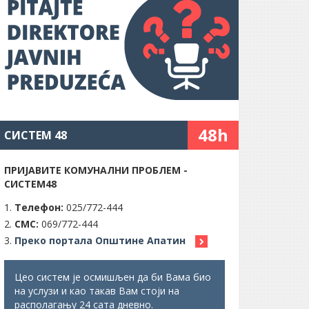
48h
СИСТЕМ 48
ПРИЈАВИТЕ КОМУНАЛНИ ПРОБЛЕМ -
СИСТЕМ48
Телефон:
025/772-444
СМС:
069/772-444
Преко портала Општине Апатин
Цео систем је осмишљен да би Вама био
на услузи и као такав Вам стоји на
располагању 24 сата дневно.