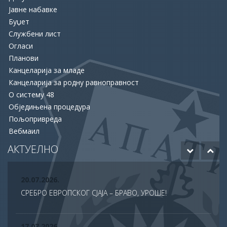
Јавне набавке
Буџет
Службени лист
16.06.2026.
Огласи
ОПШТИНА АПАТИН И НСЗ РАСПИСАЛЕ ДВА ЈАВНА
Планови
ПОЗИВА ЗА ПОДРШКУ ЗАПОШЉАВАЊУ
Канцеларија за младе
Канцеларија за родну равноправност
15.06.2026.
О систему 48
ХУМАНОСТ КОЈА СПАШАВА ЖИВОТЕ: УПРИЛИЧЕН
Обједињена процедура
ПРИЈЕМ ЗА ДОБРОВОЉНЕ ДАВАОЦЕ КРВИ
Пољопривреда
Вебмаил
12.06.2026.
ОДОБРЕНО ЈОШ 20 МИЛИОНА ДИНАРА ЗА НАСТАВАК
АКТУЕЛНО
РАДОВА НА БУДУЋЕМ МУЗЕЈУ АПАТИНА
20.07.2026.
СРЕБРО ЕВРОПСКОГ СЈАЈА – БРАВО, УРОШЕ!
17.07.2026.