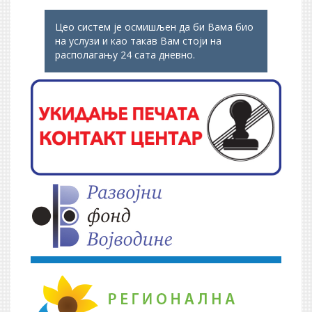
Цео систем је осмишљен да би Вама био
на услузи и као такав Вам стоји на
располагању 24 сата дневно.