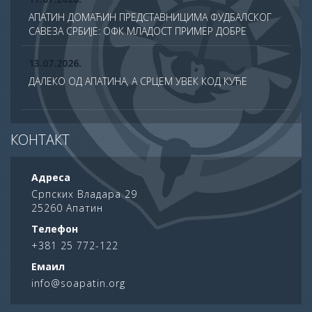
АПАТИН ДОМАЋИН ПРЕДСТАВНИЦИМА ФУДБАЛСКОГ
САВЕЗА СРБИЈЕ: ОФК МЛАДОСТ ПРИМЕР ДОБРЕ
ПРАКСЕ У ТДС ПРОГРАМУ
13.07.2026.
ДАЛЕКО ОД АПАТИНА, А СРЦЕМ УВЕК КОД КУЋЕ
13.07.2026.
КОНТАКТ
СВЕЧАНО ОБЕЛЕЖЕНА ХРАМОВНА СЛАВА ХРАМА
САБОРА СВЕТИХ АПОСТОЛА У АПАТИНУ
Адреса
10.07.2026.
Српских Владара 29
25260 Апатин
ПОНОС АПАТИНА: НА ДАН НАУКЕ НАГРАЂЕНИ
НАЈУСПЕШНИЈИ УЧЕНИЦИ ОПШТИНЕ
Телефон
+381 25 772-122
06.07.2026.
Емаил
62. АПАТИНСКЕ РИБАРСКЕ ВЕЧЕРИ ОПРАВДАЛЕ
info@soapatin.org
РЕПУТАЦИЈУ ЈЕДНЕ ОД НАЈЛЕПШИХ ЛЕТЊИХ
МАНИФЕСТАЦИЈА У СРБИЈИ