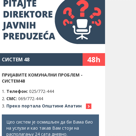
48h
СИСТЕМ 48
ПРИЈАВИТЕ КОМУНАЛНИ ПРОБЛЕМ -
СИСТЕМ48
Телефон:
025/772-444
СМС:
069/772-444
Преко портала Општине Апатин
Цео систем је осмишљен да би Вама био
на услузи и као такав Вам стоји на
располагању 24 сата дневно.