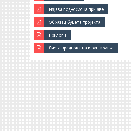
Изјава подносиоца пријаве
Образац буџета пројекта
Прилог 1
Листа вредновања и рангирања