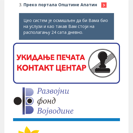
Преко портала Општине Апатин
Цео систем је осмишљен да би Вама био
на услузи и као такав Вам стоји на
располагању 24 сата дневно.