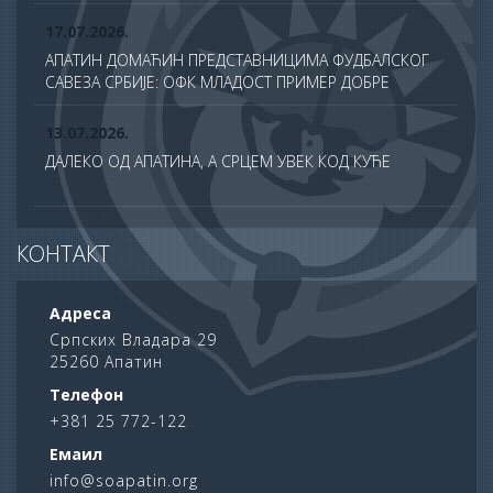
17.07.2026.
АПАТИН ДОМАЋИН ПРЕДСТАВНИЦИМА ФУДБАЛСКОГ
САВЕЗА СРБИЈЕ: ОФК МЛАДОСТ ПРИМЕР ДОБРЕ
ПРАКСЕ У ТДС ПРОГРАМУ
13.07.2026.
ДАЛЕКО ОД АПАТИНА, А СРЦЕМ УВЕК КОД КУЋЕ
13.07.2026.
КОНТАКТ
СВЕЧАНО ОБЕЛЕЖЕНА ХРАМОВНА СЛАВА ХРАМА
САБОРА СВЕТИХ АПОСТОЛА У АПАТИНУ
Адреса
10.07.2026.
Српских Владара 29
25260 Апатин
ПОНОС АПАТИНА: НА ДАН НАУКЕ НАГРАЂЕНИ
НАЈУСПЕШНИЈИ УЧЕНИЦИ ОПШТИНЕ
Телефон
+381 25 772-122
06.07.2026.
Емаил
62. АПАТИНСКЕ РИБАРСКЕ ВЕЧЕРИ ОПРАВДАЛЕ
info@soapatin.org
РЕПУТАЦИЈУ ЈЕДНЕ ОД НАЈЛЕПШИХ ЛЕТЊИХ