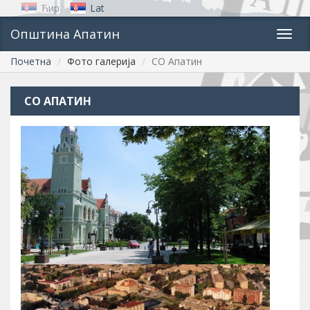
Ћир
Lat
Општина Апатин
Toggl
navig
Почетна
Фото галерија
СО Апатин
СО АПАТИН