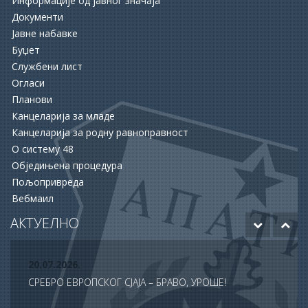
Информације од јавног значаја
Документи
Јавне набавке
Буџет
Службени лист
16.06.2026.
Огласи
ОПШТИНА АПАТИН И НСЗ РАСПИСАЛЕ ДВА ЈАВНА
Планови
ПОЗИВА ЗА ПОДРШКУ ЗАПОШЉАВАЊУ
Канцеларија за младе
Канцеларија за родну равноправност
15.06.2026.
О систему 48
ХУМАНОСТ КОЈА СПАШАВА ЖИВОТЕ: УПРИЛИЧЕН
Обједињена процедура
ПРИЈЕМ ЗА ДОБРОВОЉНЕ ДАВАОЦЕ КРВИ
Пољопривреда
Вебмаил
12.06.2026.
ОДОБРЕНО ЈОШ 20 МИЛИОНА ДИНАРА ЗА НАСТАВАК
АКТУЕЛНО
РАДОВА НА БУДУЋЕМ МУЗЕЈУ АПАТИНА
20.07.2026.
СРЕБРО ЕВРОПСКОГ СЈАЈА – БРАВО, УРОШЕ!