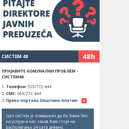
48h
СИСТЕМ 48
ПРИЈАВИТЕ КОМУНАЛНИ ПРОБЛЕМ -
СИСТЕМ48
Телефон:
025/772-444
СМС:
069/772-444
Преко портала Општине Апатин
Цео систем је осмишљен да би Вама био
на услузи и као такав Вам стоји на
располагању 24 сата дневно.