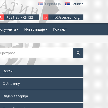
Ћирилица
Latinica
+381 25 772-122
info@soapatin.org
окументи
Инвестиције
Контакт
Вести
О Апатину
Видео галерија