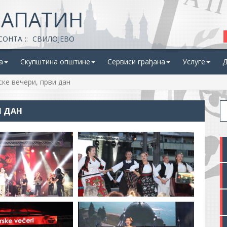
 АПАТИН
СОНТА
СВИЛОЈЕВО
а
Скупштина општине
Сервиси грађана
Услуге
Д
ске вечери, први дан
И ДАН