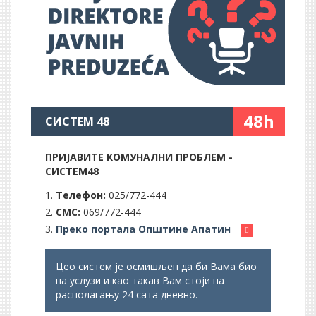
48h
СИСТЕМ 48
ПРИЈАВИТЕ КОМУНАЛНИ ПРОБЛЕМ -
СИСТЕМ48
Телефон:
025/772-444
СМС:
069/772-444
Преко портала Општине Апатин
Цео систем је осмишљен да би Вама био
на услузи и као такав Вам стоји на
располагању 24 сата дневно.