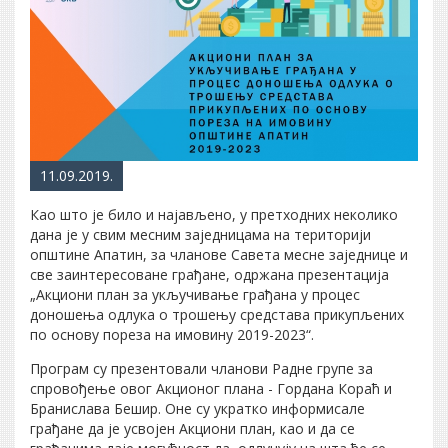
11.09.2019.
Као што је било и најављено, у претходних неколико
дана је у свим месним заједницама на територији
општине Апатин, за чланове Савета месне заједнице и
све заинтересоване грађане, одржана презентација
„Акциони план за укључивање грађана у процес
доношења одлука о трошењу средстава прикупљених
по основу пореза на имовину 2019-2023“.
Програм су презентовали чланови Радне групе за
спровођење овог Акционог плана - Гордана Кораћ и
Бранислава Бешир. Оне су укратко информисале
грађане да је усвојен Акциони план, као и да се