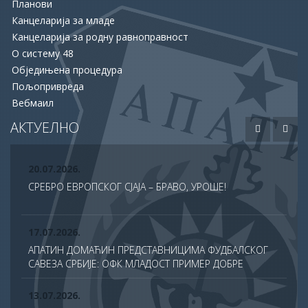
Планови
ПОЗИВА ЗА ПОДРШКУ ЗАПОШЉАВАЊУ
Канцеларија за младе
Канцеларија за родну равноправност
15.06.2026.
О систему 48
ХУМАНОСТ КОЈА СПАШАВА ЖИВОТЕ: УПРИЛИЧЕН
Обједињена процедура
ПРИЈЕМ ЗА ДОБРОВОЉНЕ ДАВАОЦЕ КРВИ
Пољопривреда
Вебмаил
12.06.2026.
ОДОБРЕНО ЈОШ 20 МИЛИОНА ДИНАРА ЗА НАСТАВАК
АКТУЕЛНО
РАДОВА НА БУДУЋЕМ МУЗЕЈУ АПАТИНА
20.07.2026.
СРЕБРО ЕВРОПСКОГ СЈАЈА – БРАВО, УРОШЕ!
17.07.2026.
АПАТИН ДОМАЋИН ПРЕДСТАВНИЦИМА ФУДБАЛСКОГ
САВЕЗА СРБИЈЕ: ОФК МЛАДОСТ ПРИМЕР ДОБРЕ
ПРАКСЕ У ТДС ПРОГРАМУ
13.07.2026.