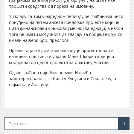
грађанима даје могућност да одлучују на шта ће се
трошити средства од пореза на имовину.
У складу са тим у наредном периоду ће грађанима бити
понуђено да путем анкета предложе пројекте који ће
бити финансирани у њиховој месној заједници, а након
тога ће имати могућност да гласају за пројекте који су
имали највећи број предлога.
Презентацији у ромском насељу је присуствовао и
начелник општинске управе Мане Шкорић који је и
координатор целог пројекта за општину Апатин.
Одзив грађана није био велики. Највећа
заинтересованост је била у Купусини и Свилојеву, а
најмања у Апатину.